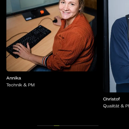
Vik
Ver
Christof
Qualität & PM